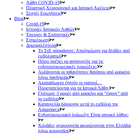
Λάθη COVID-19
Πλαστική Χειρουργική και Ιατρική Αμέλεια
Συχνές Ερωτήσεις
Blog
Covid-19
Ιστορίες Ιατρικών Λαθών
Έρευνες & Στατιστικές
Ενημέρωση
Δημοφιλέστερα
Το ΣτΕ αποφάσισε: Αποζημίωση για βλάβες από
εμβολιασμό
Πόσο πρέπει να ανησυχείτε για τις
ενδονοσοκομειακές λοιμώξεις;
Αυξάνονται οι πιθανότητες θανάτου από καρκίνο
λόγω πανδημίας
Ακαταδίωκτο ζητούν οι γιατροί…
Προστατεύονται για τα Ιατρικά Λάθη;
Γλύτωσε 3 φορές από καρκίνο και “έφυγε” από
το εμβόλιο
Καταγγελία 64χρονης μετά το εμβόλιο της
Astazeneca
Ενδοσοκομειακή λοίμωξη: Είναι ιατρικό λάθος;
Χιλιάδες χειρουργεία ακυρώνονται στην Ελλάδα
λόγω κορονοϊού