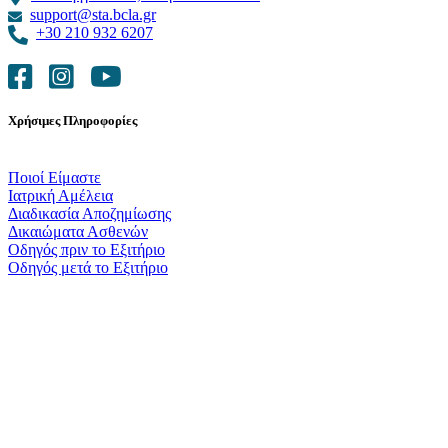
support@sta.bcla.gr
+30 210 932 6207
Χρήσιμες Πληροφορίες
Ποιοί Είμαστε
Ιατρική Αμέλεια
Διαδικασία Αποζημίωσης
Δικαιώματα Ασθενών
Οδηγός πριν το Εξιτήριο
Οδηγός μετά το Εξιτήριο