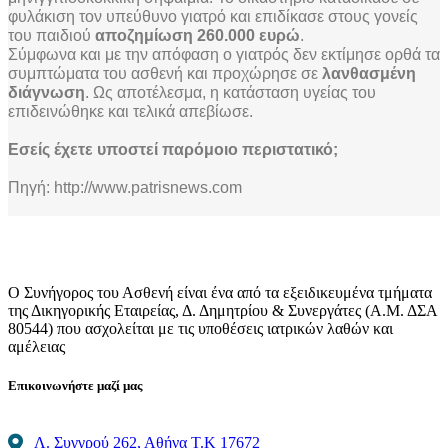
φυλάκιση τον υπεύθυνο γιατρό και επιδίκασε στους γονείς
του παιδιού
αποζημίωση 260.000 ευρώ
.
Σύμφωνα και με την απόφαση ο γιατρός δεν εκτίμησε ορθά τα
συμπτώματα του ασθενή και προχώρησε σε
λανθασμένη
διάγνωση
. Ως αποτέλεσμα, η κατάσταση υγείας του
επιδεινώθηκε και τελικά απεβίωσε.
Εσείς έχετε υποστεί παρόμοιο περιστατικό;
Πηγή:
http://www.patrisnews.com
Ο Συνήγορος του Ασθενή είναι ένα από τα εξειδικευμένα τμήματα
της Δικηγορικής Εταιρείας, Δ. Δημητρίου & Συνεργάτες (Α.Μ. ΔΣΑ
80544) που ασχολείται με τις υποθέσεις ιατρικών λαθών και
αμέλειας
Επικοινωνήστε μαζί μας
Λ. Συγγρού 262, Αθήνα Τ.Κ 17672