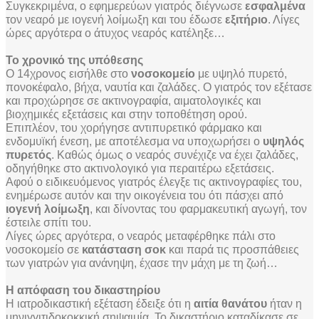
Συγκεκριμένα, ο εφημερεύων γιατρός διέγνωσε
εσφαλμένα
τον νεαρό με ιογενή λοίμωξη και του έδωσε
εξιτήριο
. Λίγες
ώρες αργότερα ο άτυχος νεαρός κατέληξε…
Το χρονικό της υπόθεσης
Ο 14χρονος εισήλθε στο
νοσοκομείο
με υψηλό πυρετό,
πονοκέφαλο, βήχα, ναυτία και ζαλάδες. Ο γιατρός τον εξέτασε
και προχώρησε σε ακτινογραφία, αιματολογικές και
βιοχημικές εξετάσεις και στην τοποθέτηση ορού.
Επιπλέον, του χορήγησε αντιπυρετικό φάρμακο και
ενδομυϊκή ένεση, με αποτέλεσμα να υποχωρήσει ο
υψηλός
πυρετός
. Καθώς όμως ο νεαρός συνέχιζε να έχει ζαλάδες,
οδηγήθηκε στο ακτινολογικό για περαιτέρω εξετάσεις.
Αφού ο ειδικευόμενος γιατρός έλεγξε τις ακτινογραφίες του,
ενημέρωσε αυτόν και την οικογένεια του ότι πάσχει από
ιογενή λοίμωξη
, και δίνοντας του φαρμακευτική αγωγή, τον
έστειλε σπίτι του.
Λίγες ώρες αργότερα, ο νεαρός μεταφέρθηκε πάλι στο
νοσοκομείο σε
κατάσταση σοκ
και παρά τις προσπάθειες
των γιατρών για ανάνηψη, έχασε την μάχη με τη ζωή…
Η απόφαση του δικαστηρίου
Η ιατροδικαστική εξέταση έδειξε ότι η
αιτία θανάτου
ήταν η
μηνιγγιτιδοκοκκική σηψαιμία. Το δικαστήριο καταδίκασε σε