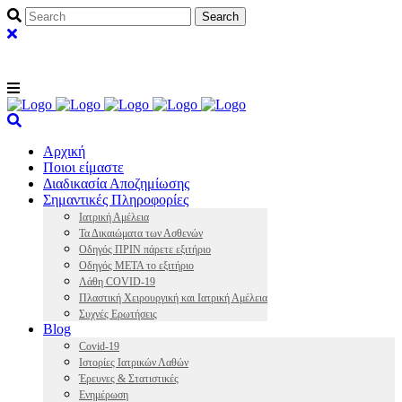
Αρχική
Ποιοι είμαστε
Διαδικασία Αποζημίωσης
Σημαντικές Πληροφορίες
Ιατρική Αμέλεια
Τα Δικαιώματα των Ασθενών
Οδηγός ΠΡΙΝ πάρετε εξιτήριο
Οδηγός ΜΕΤΑ το εξιτήριο
Λάθη COVID-19
Πλαστική Χειρουργική και Ιατρική Αμέλεια
Συχνές Ερωτήσεις
Blog
Covid-19
Ιστορίες Ιατρικών Λαθών
Έρευνες & Στατιστικές
Ενημέρωση