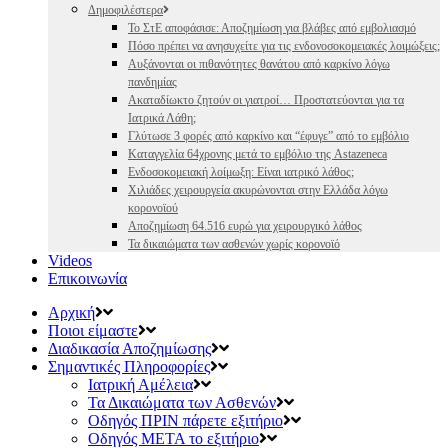
Δημοφιλέστερα
Το ΣτΕ αποφάσισε: Αποζημίωση για βλάβες από εμβολιασμό
Πόσο πρέπει να ανησυχείτε για τις ενδονοσοκομειακές λοιμώξεις;
Αυξάνονται οι πιθανότητες θανάτου από καρκίνο λόγω
πανδημίας
Ακαταδίωκτο ζητούν οι γιατροί… Προστατεύονται για τα
Ιατρικά Λάθη;
Γλύτωσε 3 φορές από καρκίνο και “έφυγε” από το εμβόλιο
Καταγγελία 64χρονης μετά το εμβόλιο της Astazeneca
Ενδοσοκομειακή λοίμωξη: Είναι ιατρικό λάθος;
Χιλιάδες χειρουργεία ακυρώνονται στην Ελλάδα λόγω
κορονοϊού
Αποζημίωση 64.516 ευρώ για χειρουργικό λάθος
Τα δικαιώματα των ασθενών χωρίς κορονοϊό
Videos
Επικοινωνία
Αρχική
Ποιοι είμαστε
Διαδικασία Αποζημίωσης
Σημαντικές Πληροφορίες
Ιατρική Αμέλεια
Τα Δικαιώματα των Ασθενών
Οδηγός ΠΡΙΝ πάρετε εξιτήριο
Οδηγός ΜΕΤΑ το εξιτήριο