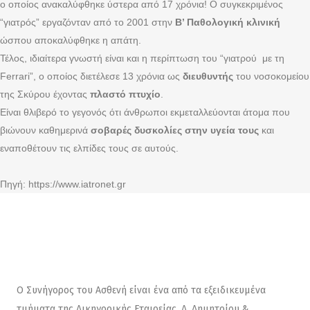
ο οποίος ανακαλύφθηκε ύστερα από 17 χρόνια! Ο συγκεκριμένος
“γιατρός” εργαζόνταν από το 2001 στην
Β’ Παθολογική κλινική
ώσπου αποκαλύφθηκε η απάτη.
Τέλος, ιδιαίτερα γνωστή είναι και η περίπτωση του “γιατρού με τη
Ferrari”, ο οποίος διετέλεσε 13 χρόνια ως
διευθυντής
του νοσοκομείου
της Σκύρου έχοντας
πλαστό πτυχίο
.
Είναι θλιβερό το γεγονός ότι άνθρωποι εκμεταλλεύονται άτομα που
βιώνουν καθημερινά
σοβαρές δυσκολίες στην υγεία τους
και
εναποθέτουν τις ελπίδες τους σε αυτούς.
Πηγή:
https://www.iatronet.gr
Ο Συνήγορος του Ασθενή είναι ένα από τα εξειδικευμένα
τμήματα της Δικηγορικής Εταιρείας, Δ. Δημητρίου &