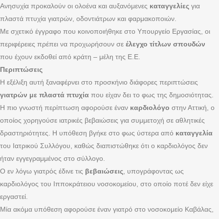
Ανησυχία προκαλούν οι ολοένα και αυξανόμενες
καταγγελίες
για
πλαστά πτυχία γιατρών, οδοντιάτρων και φαρμακοποιών.
Με σχετικό έγγραφο που κοινοποιήθηκε στο Υπουργείο Εργασίας, οι
περιφέρειες πρέπει να προχωρήσουν σε
έλεγχο τίτλων σπουδών
που έχουν εκδοθεί από κράτη – μέλη της Ε.Ε.
Περιπτώσεις
Η εξέλιξη αυτή ξαναφέρνει στο προσκήνιο διάφορες περιπτώσεις
γιατρών με πλαστά πτυχία
που είχαν δει το φως της δημοσιότητας.
Η πιο γνωστή περίπτωση αφορούσε έναν
καρδιολόγο
στην Αττική, ο
οποίος χορηγούσε ιατρικές βεβαιώσεις για συμμετοχή σε αθλητικές
δραστηριότητες. Η υπόθεση βγήκε στο φως ύστερα από
καταγγελία
του Ιατρικού Συλλόγου, καθώς διαπιστώθηκε ότι ο καρδιολόγος δεν
ήταν εγγεγραμμένος στο σύλλογο.
Ο εν λόγω γιατρός έδινε τις
βεβαιώσεις
, υπογράφοντας ως
καρδιολόγος του Ιπποκράτειου νοσοκομείου, στο οποίο ποτέ δεν είχε
εργαστεί.
Μία ακόμα υπόθεση αφορούσε έναν γιατρό στο νοσοκομείο Καβάλας,