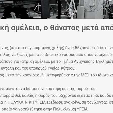
ρική αμέλεια, ο θάνατος μετά απ
ίνας, (και πιο συγκεκριμένα, χολής) ένας 55χρονος φέρεται ν
 τέλος να ξεψυχήσει στο ιδιωτικό νοσοκομείο όπου νοσηλευό
άπονο για ιατρική αμέλεια, με το Τμήμα Ανίχνευσης Εγκλημάτω
ό εντολή και του υπουργού Υγείας Κύπρου.
ος μετά την κρανιοτομή, μεταφέρθηκε στην ΜΕΘ του ιδιωτικ
αναμένεται να δώσει η νεκροτομή επί της σορού του.
 απορριφθεί, καθώς η σορός του 55χρονου εξετάστηκε και δε
ια, η ΠΟΛΥΚΛΙΝΙΚΗ ΥΓΕΙΑ εξέδωσε ανακοίνωση τονίζοντας ότ
ο οποίο να νοσηλεύτηκε στην Πολυκλινική ΥΓΕΙΑ.