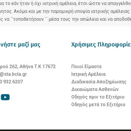
α το εάν ήταν ή όχι ιατρική αμέλεια, έτσι ώστε να απαγγελθ
ητος. Ακόμα και με την παραμικρή υποψία ιατρικής αμέλειας ή
ος να ΄΄τοποθετήσουν ΄΄ μέσα τους την απώλεια και να αποδοθ
νήστε μαζί μας
Χρήσιμες Πληροφορίε
ρού 262, Αθήνα Τ.Κ 17672
Ποιοί Είμαστε
@sta.bcla.gr
Ιατρική Αμέλεια
0 932 6207
Διαδικασία Αποζημίωσης
Δικαιώματα Ασθενών
Οδηγός πριν το Εξιτήριο
Οδηγός μετά το Εξιτήριο