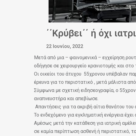
΄΄Κρύβει΄΄ ή όχι ιατ
22 Ιουνίου, 2022
Μετά από μια – φαινομενικά – εγχείρηση ρουτ
οδήγησε σε χειρουργείο κρανιοτομής και στο
Οι οικείοι του άτυχου 55χρονου υπέβαλαν παρ
έρευνα για το περιστατικό , μετά μάλιστα απ
Σύμφωνα με σχετική ειδησεογραφία, ο 55χρον
αναπνευστήρα και απεβίωσε.
Απαντήσεις για τα ακριβή αίτια θανάτου του 
Το ενδεχόμενο για εγκληματική ενέργεια έχει
Αμέσως μετά την κατάθεση για ιατρική αμέλε
σε καμία περίπτωση ασθενή ή περιστατικό, τ