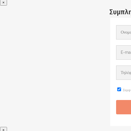
×
Συμπλη
Συμφ
×