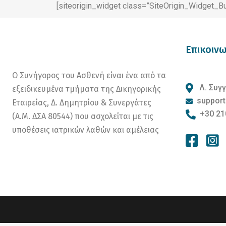
[siteorigin_widget class=”SiteOrigin_Widget_B
Επικοινω
Ο Συνήγορος του Ασθενή είναι ένα από τα
Λ. Συγγ
εξειδικευμένα τμήματα της Δικηγορικής
support
Εταιρείας, Δ. Δημητρίου & Συνεργάτες
+30 21
(Α.Μ. ΔΣΑ 80544) που ασχολείται με τις
υποθέσεις ιατρικών λαθών και αμέλειας