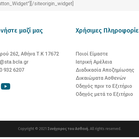
utton_Widget”]
[/siteorigin_widget]
νήστε μαζί μας
Χρήσιμες Πληροφορίε
ρού 262, Αθήνα Τ.Κ 17672
Ποιοί Είμαστε
@sta.bcla.gr
Ιατρική Αμέλεια
0 932 6207
Διαδικασία Αποζημίωσης
Δικαιώματα Ασθενών
Οδηγός πριν το Εξιτήριο
Οδηγός μετά το Εξιτήριο
Copyright © 2021
Συνήγορος του Ασθενή.
All rights reserved.