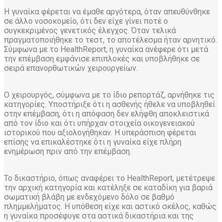
Η γυναίκα φέρεται να έμαθε αργότερα, όταν απευθύνθηκε
σε άλλο νοσοκομείο, ότι δεν είχε γίνει ποτέ ο
συγκεκριμένος γενετικός έλεγχος. Όταν τελικά
πραγματοποιήθηκε το τεστ, το αποτέλεσμα ήταν αρνητικό.
Σύμφωνα με το HealthReport, η γυναίκα ανέφερε ότι μετά
την επέμβαση εμφάνισε επιπλοκές και υποβλήθηκε σε
σειρά επανορθωτικών χειρουργείων.
Ο χειρουργός, σύμφωνα με το ίδιο ρεπορτάζ, αρνήθηκε τις
κατηγορίες. Υποστήριξε ότι η ασθενής ήθελε να υποβληθεί
στην επέμβαση, ότι η απόφαση δεν ελήφθη αποκλειστικά
από τον ίδιο και ότι υπήρχαν στοιχεία οικογενειακού
ιστορικού που αξιολογήθηκαν. Η υπεράσπιση φέρεται
επίσης να επικαλέστηκε ότι η γυναίκα είχε πλήρη
ενημέρωση πριν από την επέμβαση.
Το δικαστήριο, όπως αναφέρει το HealthReport, μετέτρεψε
την αρχική κατηγορία και κατέληξε σε καταδίκη για βαριά
σωματική βλάβη με ενδεχόμενο δόλο σε βαθμό
πλημμελήματος. Η υπόθεση είχε και αστικό σκέλος, καθώς
η γυναίκα προσέφυγε στα αστικά δικαστήρια και της