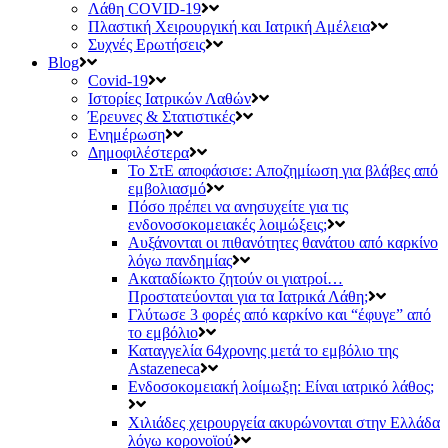
Λάθη COVID-19
Πλαστική Χειρουργική και Ιατρική Αμέλεια
Συχνές Ερωτήσεις
Blog
Covid-19
Ιστορίες Ιατρικών Λαθών
Έρευνες & Στατιστικές
Ενημέρωση
Δημοφιλέστερα
Το ΣτΕ αποφάσισε: Αποζημίωση για βλάβες από
εμβολιασμό
Πόσο πρέπει να ανησυχείτε για τις
ενδονοσοκομειακές λοιμώξεις;
Αυξάνονται οι πιθανότητες θανάτου από καρκίνο
λόγω πανδημίας
Ακαταδίωκτο ζητούν οι γιατροί…
Προστατεύονται για τα Ιατρικά Λάθη;
Γλύτωσε 3 φορές από καρκίνο και “έφυγε” από
το εμβόλιο
Καταγγελία 64χρονης μετά το εμβόλιο της
Astazeneca
Ενδοσοκομειακή λοίμωξη: Είναι ιατρικό λάθος;
Χιλιάδες χειρουργεία ακυρώνονται στην Ελλάδα
λόγω κορονοϊού