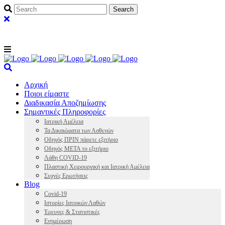
Αρχική
Ποιοι είμαστε
Διαδικασία Αποζημίωσης
Σημαντικές Πληροφορίες
Ιατρική Αμέλεια
Τα Δικαιώματα των Ασθενών
Οδηγός ΠΡΙΝ πάρετε εξιτήριο
Οδηγός ΜΕΤΑ το εξιτήριο
Λάθη COVID-19
Πλαστική Χειρουργική και Ιατρική Αμέλεια
Συχνές Ερωτήσεις
Blog
Covid-19
Ιστορίες Ιατρικών Λαθών
Έρευνες & Στατιστικές
Ενημέρωση