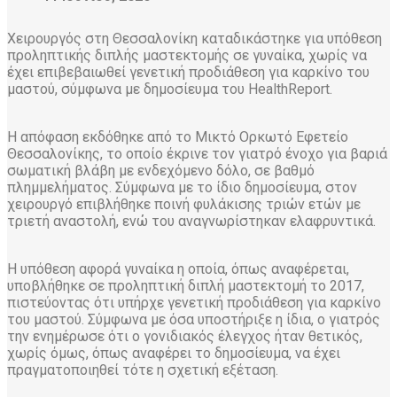
Χειρουργός στη Θεσσαλονίκη καταδικάστηκε για υπόθεση
προληπτικής διπλής μαστεκτομής σε γυναίκα, χωρίς να
έχει επιβεβαιωθεί γενετική προδιάθεση για καρκίνο του
μαστού, σύμφωνα με δημοσίευμα του HealthReport.
Η απόφαση εκδόθηκε από το Μικτό Ορκωτό Εφετείο
Θεσσαλονίκης, το οποίο έκρινε τον γιατρό ένοχο για βαριά
σωματική βλάβη με ενδεχόμενο δόλο, σε βαθμό
πλημμελήματος. Σύμφωνα με το ίδιο δημοσίευμα, στον
χειρουργό επιβλήθηκε ποινή φυλάκισης τριών ετών με
τριετή αναστολή, ενώ του αναγνωρίστηκαν ελαφρυντικά.
Η υπόθεση αφορά γυναίκα η οποία, όπως αναφέρεται,
υποβλήθηκε σε προληπτική διπλή μαστεκτομή το 2017,
πιστεύοντας ότι υπήρχε γενετική προδιάθεση για καρκίνο
του μαστού. Σύμφωνα με όσα υποστήριξε η ίδια, ο γιατρός
την ενημέρωσε ότι ο γονιδιακός έλεγχος ήταν θετικός,
χωρίς όμως, όπως αναφέρει το δημοσίευμα, να έχει
πραγματοποιηθεί τότε η σχετική εξέταση.