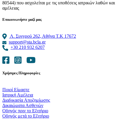
80544) που ασχολείται με τις υποθέσεις ιατρικών λαθών και
αμέλειας
Επικοινωνήστε μαζί μας
Λ. Συγγρού 262, Αθήνα Τ.Κ 17672
support@sta.bcla.gr
+30 210 932 6207
Χρήσιμες Πληροφορίες
Ποιοί Είμαστε
Ιατρική Αμέλεια
Διαδικασία Αποζημίωσης
Δικαιώματα Ασθενών
Οδηγός πριν το Εξιτήριο
Οδηγός μετά το Εξιτήριο