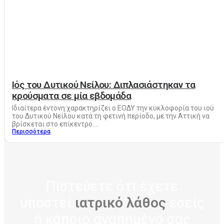
Ιός του Δυτικού Νείλου: Διπλασιάστηκαν τα
κρούσματα σε μία εβδομάδα
Ιδιαίτερα έντονη χαρακτηρίζει ο ΕΟΔΥ την κυκλοφορία του ιού
του Δυτικού Νείλου κατά τη φετινή περίοδο, με την Αττική να
βρίσκεται στο επίκεντρο....
Περισσότερα
Πιστεύετε ότι έχετε
υποστεί
ιατρικό λάθος
εσείς
ή κάποιο αγαπημένο σας