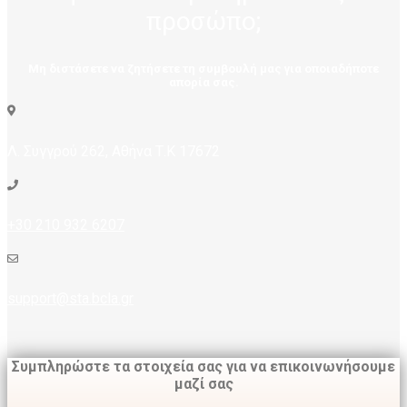
προσώπο;
Μη διστάσετε να ζητήσετε τη συμβουλή μας για οποιαδήποτε
απορία σας.
Λ. Συγγρού 262, Αθήνα Τ.Κ 17672
+30 210 932 6207
support@sta.bcla.gr
Συμπληρώστε τα στοιχεία σας για να επικοινωνήσουμε
μαζί σας