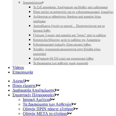
Δημοφιλέστερα
Το ΣτΕ αποφάσισε: Αποζημίωση για βλάβες από εμβολιασμό
Πόσο πρέπει να ανησυχείτε για τις ενδονοσοκομειακές λοιμώξεις;
Αυξάνονται οι πιθανότητες θανάτου από καρκίνο λόγω
πανδημίας
Ακαταδίωκτο ζητούν οι γιατροί… Προστατεύονται για τα
Ιατρικά Λάθη;
Γλύτωσε 3 φορές από καρκίνο και “έφυγε” από το εμβόλιο
Καταγγελία 64χρονης μετά το εμβόλιο της Astazeneca
Ενδοσοκομειακή λοίμωξη: Είναι ιατρικό λάθος;
Χιλιάδες χειρουργεία ακυρώνονται στην Ελλάδα λόγω
κορονοϊού
Αποζημίωση 64.516 ευρώ για χειρουργικό λάθος
Τα δικαιώματα των ασθενών χωρίς κορονοϊό
Videos
Επικοινωνία
Αρχική
Ποιοι είμαστε
Διαδικασία Αποζημίωσης
Σημαντικές Πληροφορίες
Ιατρική Αμέλεια
Τα Δικαιώματα των Ασθενών
Οδηγός ΠΡΙΝ πάρετε εξιτήριο
Οδηγός ΜΕΤΑ το εξιτήριο