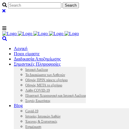
Αρχική
Ποιοι είμαστε
Διαδικασία Αποζημίωσης
Σημαντικές Πληροφορίες
Ιατρική Αμέλεια
Τα Δικαιώματα των Ασθενών
Οδηγός ΠΡΙΝ πάρετε εξιτήριο
Οδηγός ΜΕΤΑ το εξιτήριο
Λάθη COVID-19
Πλαστική Χειρουργική και Ιατρική Αμέλεια
Συχνές Ερωτήσεις
Blog
Covid-19
Ιστορίες Ιατρικών Λαθών
Έρευνες & Στατιστικές
Ενημέρωση