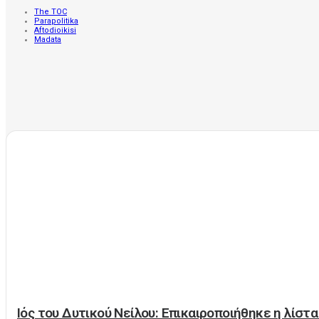
The TOC
Parapolitika
Aftodioikisi
Madata
Ιός του Δυτικού Νείλου: Επικαιροποιήθηκε η λίστ