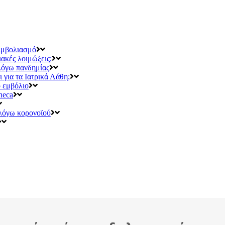
εμβολιασμό
ιακές λοιμώξεις;
 λόγω πανδημίας
για τα Ιατρικά Λάθη;
ο εμβόλιο
neca
 λόγω κορονοϊού