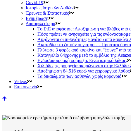
Covid-19
Ιστορίες Ιατρικών Λαθών
Έρευνες & Στατιστικές
Ενημέρωση
Δημοφιλέστερα
Το ΣτΕ αποφάσισε: Αποζημίωση για βλάβες από 
Πόσο πρέπει να ανησυχείτε για τις ενδονοσοκομε
Αυξάνονται οι πιθανότητες θανάτου από καρκίνο
Ακαταδίωκτο ζητούν οι γιατροί… Προστατεύονται 
Γλύτωσε 3 φορές από καρκίνο και “έφυγε” από τ
Καταγγελία 64χρονης μετά το εμβόλιο της Astaze
Ενδοσοκομειακή λοίμωξη: Είναι ιατρικό λάθος;
Χιλιάδες χειρουργεία ακυρώνονται στην Ελλάδα
Αποζημίωση 64.516 ευρώ για χειρουργικό λάθος
Τα δικαιώματα των ασθενών χωρίς κορονοϊό
Videos
Επικοινωνία