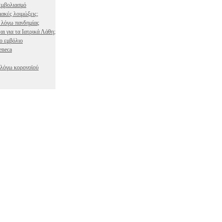
εμβολιασμό
ιακές λοιμώξεις;
ο λόγω πανδημίας
ι για τα Ιατρικά Λάθη;
ο εμβόλιο
eneca
 λόγω κορονοϊού