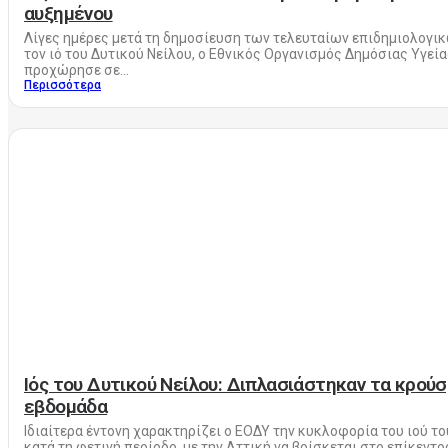
αυξημένου
Λίγες ημέρες μετά τη δημοσίευση των τελευταίων επιδημιολογικ
τον ιό του Δυτικού Νείλου, ο Εθνικός Οργανισμός Δημόσιας Υγεί
προχώρησε σε...
Περισσότερα
Ιός του Δυτικού Νείλου: Διπλασιάστηκαν τα κρούσ
εβδομάδα
Ιδιαίτερα έντονη χαρακτηρίζει ο ΕΟΔΥ την κυκλοφορία του ιού τ
κατά τη φετινή περίοδο, με την Αττική να βρίσκεται στο επίκεντρο.