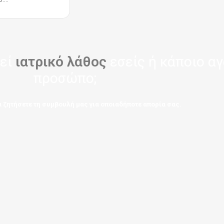
τεί
ιατρικό λάθος
εσείς ή κάποιο α
προσώπο;
 ζητήσετε τη συμβουλή μας για οποιαδήποτε απορία σας.