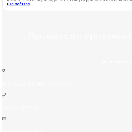
Περισσότερα
Πιστεύετε ότι έχετε υποσ
Μη διστάσετε να
Λ. Συγγρού 262, Αθήνα Τ.Κ 17672
+30 210 932 6207
support@sta.bcla.gr