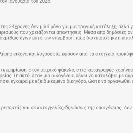
τον Ιανουάριο του 2026.
της 34χρονης δεν μιλά μόνο για μια τραγική κατάληξη, αλλά 
ειρισμούς που χρειάζονται απαντήσεις. Μέσα από δημόσιες α
κριβώς έγινε μετά την επέμβαση, πώς διαχειρίστηκε η επιπλ
πλήρης εικόνα και λογοδοσία, εφόσον από τα στοιχεία προκύψ
ν τεκμηρίωση: στον ιατρικό φάκελο, στις καταγραφές χορήγη
ίας. Γι’ αυτό, όταν μια οικογένεια θέλει να καταλάβει με ακρ
λήσει έγκαιρα με εξειδικευμένο δικηγόρο, ώστε να οργανωθεί
ρεπορτάζ και σε καταγγελίες/δηλώσεις της οικογένειας. Δεν