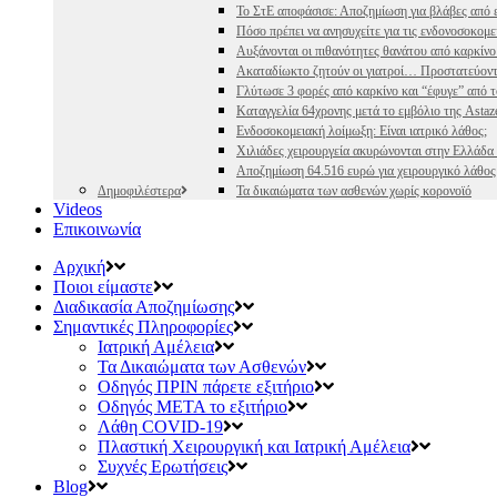
Το ΣτΕ αποφάσισε: Αποζημίωση για βλάβες από 
Πόσο πρέπει να ανησυχείτε για τις ενδονοσοκομε
Αυξάνονται οι πιθανότητες θανάτου από καρκίν
Ακαταδίωκτο ζητούν οι γιατροί… Προστατεύοντα
Γλύτωσε 3 φορές από καρκίνο και “έφυγε” από τ
Καταγγελία 64χρονης μετά το εμβόλιο της Astaz
Ενδοσοκομειακή λοίμωξη: Είναι ιατρικό λάθος;
Χιλιάδες χειρουργεία ακυρώνονται στην Ελλάδα
Αποζημίωση 64.516 ευρώ για χειρουργικό λάθος
Δημοφιλέστερα
Τα δικαιώματα των ασθενών χωρίς κορονοϊό
Videos
Επικοινωνία
Αρχική
Ποιοι είμαστε
Διαδικασία Αποζημίωσης
Σημαντικές Πληροφορίες
Ιατρική Αμέλεια
Τα Δικαιώματα των Ασθενών
Οδηγός ΠΡΙΝ πάρετε εξιτήριο
Οδηγός ΜΕΤΑ το εξιτήριο
Λάθη COVID-19
Πλαστική Χειρουργική και Ιατρική Αμέλεια
Συχνές Ερωτήσεις
Blog