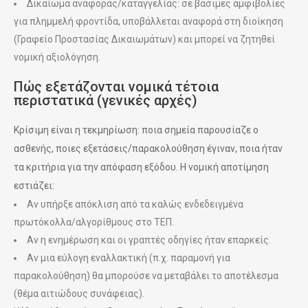
Δικαίωμα αναφοράς/καταγγελίας: σε βάσιμες αμφιβολίες
για πλημμελή φροντίδα, υποβάλλεται αναφορά στη διοίκηση
(Γραφείο Προστασίας Δικαιωμάτων) και μπορεί να ζητηθεί
νομική αξιολόγηση.
Πώς εξετάζονται νομικά τέτοια
περιστατικά (γενικές αρχές)
Κρίσιμη είναι η τεκμηρίωση: ποια σημεία παρουσίαζε ο
ασθενής, ποιες εξετάσεις/παρακολούθηση έγιναν, ποια ήταν
τα κριτήρια για την απόφαση εξόδου. Η νομική αποτίμηση
εστιάζει:
Αν υπήρξε απόκλιση από τα καλώς ενδεδειγμένα
πρωτόκολλα/αλγορίθμους στο ΤΕΠ.
Αν η ενημέρωση και οι γραπτές οδηγίες ήταν επαρκείς.
Αν μια εύλογη εναλλακτική (π.χ. παραμονή για
παρακολούθηση) θα μπορούσε να μεταβάλει το αποτέλεσμα
(θέμα αιτιώδους συνάφειας).