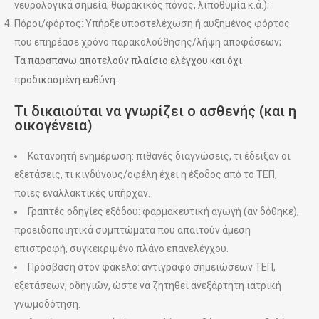
νευρολογικά σημεία, θωρακικός πόνος, λιποθυμία κ.ά.);
Πόροι/φόρτος: Υπήρξε υποστελέχωση ή αυξημένος φόρτος
που επηρέασε χρόνο παρακολούθησης/λήψη αποφάσεων;
Τα παραπάνω αποτελούν πλαίσιο ελέγχου και όχι
προδικασμένη ευθύνη.
Τι δικαιούται να γνωρίζει ο ασθενής (και η
οικογένεια)
Κατανοητή ενημέρωση: πιθανές διαγνώσεις, τι έδειξαν οι
εξετάσεις, τι κινδύνους/οφέλη έχει η έξοδος από το ΤΕΠ,
ποιες εναλλακτικές υπήρχαν.
Γραπτές οδηγίες εξόδου: φαρμακευτική αγωγή (αν δόθηκε),
προειδοποιητικά συμπτώματα που απαιτούν άμεση
επιστροφή, συγκεκριμένο πλάνο επανελέγχου.
Πρόσβαση στον φάκελο: αντίγραφο σημειώσεων ΤΕΠ,
εξετάσεων, οδηγιών, ώστε να ζητηθεί ανεξάρτητη ιατρική
γνωμοδότηση.