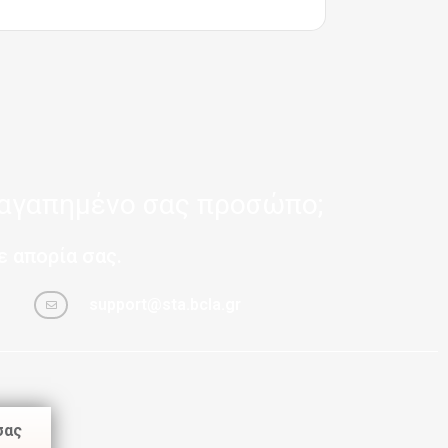
 αγαπημένο σας προσώπο;
 απορία σας.
support@sta.bcla.gr
σας