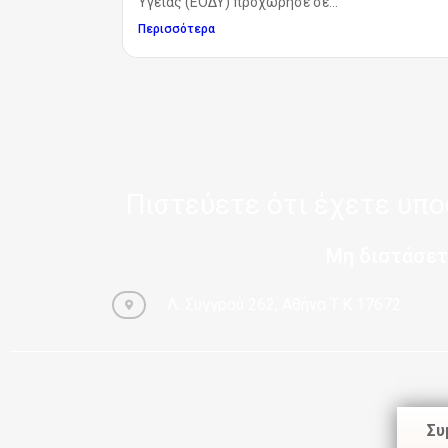
Υγείας (ΕΟΔΥ) προχώρησε σε...
Περισσότερα
Πιστεύετε ότι έχετε υπ
Μη διστάσετ
Λ. Συγγρού 262, Αθήνα Τ.Κ 17672
Συ