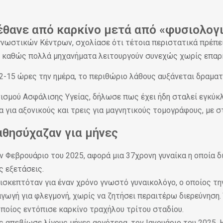
έθανε από καρκίνο μετά από «φυσιολογ
νωστικών Κέντρων, σχολίασε ότι τέτοια περιστατικά πρέπει
α, καθώς πολλά μηχανήματα λειτουργούν συνεχώς χωρίς επαρ
2-15 ώρες την ημέρα, το περιθώριο λάθους αυξάνεται δραματ
νισμού Ασφάλισης Υγείας, δήλωσε πως έχει ήδη σταλεί εγκύκ
 για αξονικούς και τρεις για μαγνητικούς τομογράφους, με 
αθησύχαζαν για μήνες
ν Φεβρουάριο του 2025, αφορά μια 37χρονη γυναίκα η οποία
ς εξετάσεις.
πισκεπτόταν για έναν χρόνο γνωστό γυναικολόγο, ο οποίος τη
αγωγή για φλεγμονή, χωρίς να ζητήσει περαιτέρω διερεύνηση
οποίος εντόπισε καρκίνο τραχήλου τρίτου σταδίου.
ς απεβίωσε λίγους μήνες αργότερα, τον Ιανουάριο του 2025.