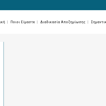
ική
Ποιοι Είμαστε
Διαδικασία Αποζημίωσης
Σημαντι
GORIZED
ΕΝΗΜΈΡΩΣΗ
ΈΡΕΥΝΕΣ & ΣΤΑΤΙΣΤΙΚΈΣ