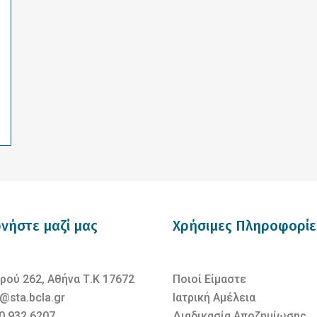
νήστε μαζί μας
Χρήσιμες Πληροφορίε
ρού 262, Αθήνα Τ.Κ 17672
Ποιοί Είμαστε
@sta.bcla.gr
Ιατρική Αμέλεια
0 932 6207
Διαδικασία Αποζημίωσης