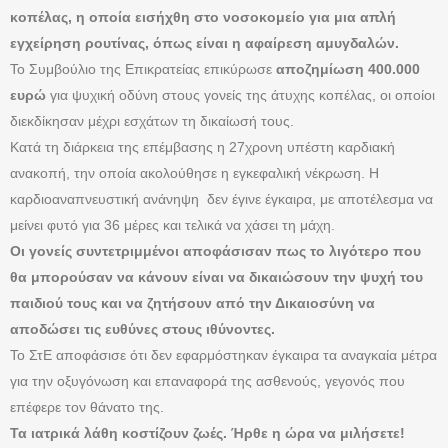
κοπέλας, η οποία εισήχθη στο νοσοκομείο για μια απλή
εγχείρηση ρουτίνας, όπως είναι η αφαίρεση αμυγδαλών.
Το Συμβούλιο της Επικρατείας επικύρωσε
αποζημίωση 400.000
ευρώ
για ψυχική οδύνη στους γονείς της άτυχης κοπέλας, οι οποίοι
διεκδίκησαν μέχρι εσχάτων τη δικαίωσή τους.
Κατά τη διάρκεια της επέμβασης η 27χρονη υπέστη καρδιακή
ανακοπή, την οποία ακολούθησε η εγκεφαλική νέκρωση. Η
καρδιοαναπνευστική ανάνηψη δεν έγινε έγκαιρα, με αποτέλεσμα να
μείνει φυτό για 36 μέρες και τελικά να χάσει τη μάχη.
Οι γονείς συντετριμμένοι αποφάσισαν πως το λιγότερο που
θα μπορούσαν να κάνουν είναι να δικαιώσουν την ψυχή του
παιδιού τους και να ζητήσουν από την Δικαιοσύνη να
αποδώσει τις ευθύνες στους ιθύνοντες.
Το ΣτΕ αποφάσισε ότι δεν εφαρμόστηκαν έγκαιρα τα αναγκαία μέτρα
για την οξυγόνωση και επαναφορά της ασθενούς, γεγονός που
επέφερε τον θάνατο της.
Τα ιατρικά λάθη κοστίζουν ζωές. Ήρθε η ώρα να μιλήσετε!