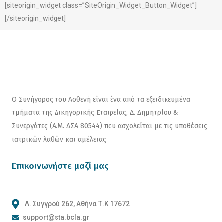
[siteorigin_widget class=”SiteOrigin_Widget_Button_Widget”]
[/siteorigin_widget]
Ο Συνήγορος του Ασθενή είναι ένα από τα εξειδικευμένα
τμήματα της Δικηγορικής Εταιρείας, Δ. Δημητρίου &
Συνεργάτες (Α.Μ. ΔΣΑ 80544) που ασχολείται με τις υποθέσεις
ιατρικών λαθών και αμέλειας
Επικοινωνήστε μαζί μας
Λ. Συγγρού 262, Αθήνα Τ.Κ 17672
support@sta.bcla.gr