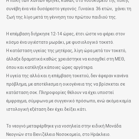
Η πόλη των Χανίων θρηνεί, καθώς στο νοσοκομείο της πόλης
συνέβη ένα νέο δυσάρεστο γεγονός. Γυναίκα 36 ετών, χάνει τη
ζωή της λίγο μετά τη γέννηση του πρώτου παιδιού της.
Η επέμβαση διήρκησε 12-14 ώρες, έτσι ώστε να φέρει στον
κόσμο ένα υγιέστατο μωράκι, με φυσιολογικό τοκετό.
Η κατάσταση υγείας της μητέρας, λίγη ώρα μετά τον τοκετό,
άλλαξε δραματικά καθώς χρειάστηκε να εισαχθεί στη ΜΕΘ,
όπου και κατέληξε κάποιες ώρες αργότερα.
Η υγεία της αλλά και η επέμβαση τοκετού, δεν έφεραν κανένα
πρόβλημα, με αποτέλεσμα η οικογένεια της να βρίσκεται σε
κατάσταση σοκ. Πληροφορίες θέλουν να έχει υποστεί
έμφραγμα, σύμφωνα με συγγενικό πρόσωπο, ενώ ακόμα καμία
ιστολογική εξέταση δεν έχει δείξει κάτι.
Το νεογνό μεταφέρθηκε για νοσηλεία στην ειδική Μονάδα
Νεογνών στο Βενιζέλειο Νοσοκομείο, στο Ηράκλειο.