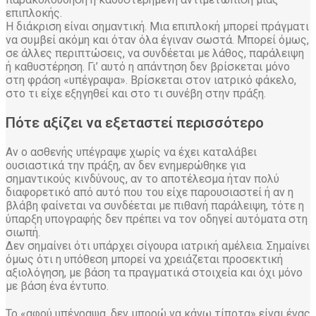
επιπλοκής.
Η διάκριση είναι σημαντική. Μια επιπλοκή μπορεί πράγματι
να συμβεί ακόμη και όταν όλα έγιναν σωστά. Μπορεί όμως,
σε άλλες περιπτώσεις, να συνδέεται με λάθος, παράλειψη
ή καθυστέρηση. Γι’ αυτό η απάντηση δεν βρίσκεται μόνο
στη φράση «υπέγραψα». Βρίσκεται στον ιατρικό φάκελο,
στο τι είχε εξηγηθεί και στο τι συνέβη στην πράξη.
Πότε αξίζει να εξεταστεί περισσότερο
Αν ο ασθενής υπέγραψε χωρίς να έχει καταλάβει
ουσιαστικά την πράξη, αν δεν ενημερώθηκε για
σημαντικούς κινδύνους, αν το αποτέλεσμα ήταν πολύ
διαφορετικό από αυτό που του είχε παρουσιαστεί ή αν η
βλάβη φαίνεται να συνδέεται με πιθανή παράλειψη, τότε η
ύπαρξη υπογραφής δεν πρέπει να τον οδηγεί αυτόματα στη
σιωπή.
Δεν σημαίνει ότι υπάρχει σίγουρα ιατρική αμέλεια. Σημαίνει
όμως ότι η υπόθεση μπορεί να χρειάζεται προσεκτική
αξιολόγηση, με βάση τα πραγματικά στοιχεία και όχι μόνο
με βάση ένα έντυπο.
Το «αφού υπέγραψα, δεν μπορώ να κάνω τίποτα» είναι ένας