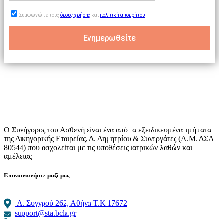
Συμφωνώ με τους
όρους χρήσης
και
πολιτική απορρήτου
Ο Συνήγορος του Ασθενή είναι ένα από τα εξειδικευμένα τμήματα
της Δικηγορικής Εταιρείας, Δ. Δημητρίου & Συνεργάτες (Α.Μ. ΔΣΑ
80544) που ασχολείται με τις υποθέσεις ιατρικών λαθών και
αμέλειας
Επικοινωνήστε μαζί μας
Λ. Συγγρού 262, Αθήνα Τ.Κ 17672
support@sta.bcla.gr