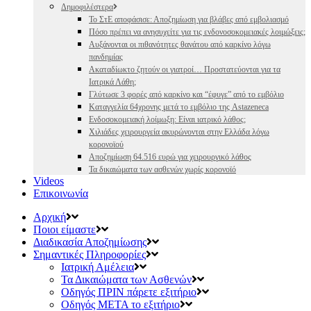
Δημοφιλέστερα
Το ΣτΕ αποφάσισε: Αποζημίωση για βλάβες από εμβολιασμό
Πόσο πρέπει να ανησυχείτε για τις ενδονοσοκομειακές λοιμώξεις;
Αυξάνονται οι πιθανότητες θανάτου από καρκίνο λόγω
πανδημίας
Ακαταδίωκτο ζητούν οι γιατροί… Προστατεύονται για τα
Ιατρικά Λάθη;
Γλύτωσε 3 φορές από καρκίνο και “έφυγε” από το εμβόλιο
Καταγγελία 64χρονης μετά το εμβόλιο της Astazeneca
Ενδοσοκομειακή λοίμωξη: Είναι ιατρικό λάθος;
Χιλιάδες χειρουργεία ακυρώνονται στην Ελλάδα λόγω
κορονοϊού
Αποζημίωση 64.516 ευρώ για χειρουργικό λάθος
Τα δικαιώματα των ασθενών χωρίς κορονοϊό
Videos
Επικοινωνία
Αρχική
Ποιοι είμαστε
Διαδικασία Αποζημίωσης
Σημαντικές Πληροφορίες
Ιατρική Αμέλεια
Τα Δικαιώματα των Ασθενών
Οδηγός ΠΡΙΝ πάρετε εξιτήριο
Οδηγός ΜΕΤΑ το εξιτήριο