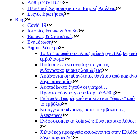
Λάθη COVID-19
Πλαστική Χειρουργική και Ιατρική Αμέλεια
Συχνές Ερωτήσεις
Blog
Covid-19
Ιστορίες Ιατρικών Λαθών
Έρευνες & Στατιστικές
Ενημέρωση
Δημοφιλέστερα
Το ΣτΕ αποφάσισε: Αποζημίωση για βλάβες από
εμβολιασμό
Πόσο πρέπει να ανησυχείτε για τις
ενδονοσοκομειακές λοιμώξεις;
Αυξάνονται οι πιθανότητες θανάτου από καρκίνο
λόγω πανδημίας
Ακαταδίωκτο ζητούν οι γιατροί…
Προστατεύονται για τα Ιατρικά Λάθη;
Γλύτωσε 3 φορές από καρκίνο και “έφυγε” από
το εμβόλιο
Καταγγελία 64χρονης μετά το εμβόλιο της
Astazeneca
Ενδοσοκομειακή λοίμωξη: Είναι ιατρικό λάθος;
Χιλιάδες χειρουργεία ακυρώνονται στην Ελλάδα
λόγω κορονοϊού