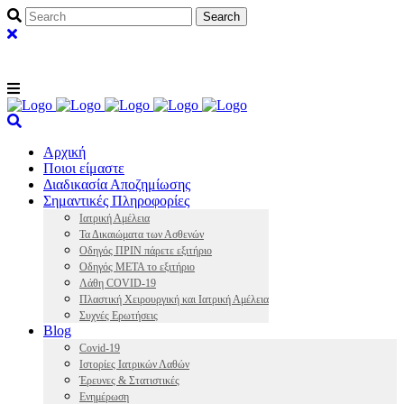
Αρχική
Ποιοι είμαστε
Διαδικασία Αποζημίωσης
Σημαντικές Πληροφορίες
Ιατρική Αμέλεια
Τα Δικαιώματα των Ασθενών
Οδηγός ΠΡΙΝ πάρετε εξιτήριο
Οδηγός ΜΕΤΑ το εξιτήριο
Λάθη COVID-19
Πλαστική Χειρουργική και Ιατρική Αμέλεια
Συχνές Ερωτήσεις
Blog
Covid-19
Ιστορίες Ιατρικών Λαθών
Έρευνες & Στατιστικές
Ενημέρωση