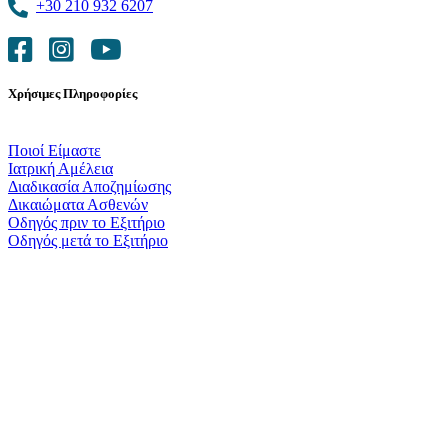
+30 210 932 6207
Χρήσιμες Πληροφορίες
Ποιοί Είμαστε
Ιατρική Αμέλεια
Διαδικασία Αποζημίωσης
Δικαιώματα Ασθενών
Οδηγός πριν το Εξιτήριο
Οδηγός μετά το Εξιτήριο