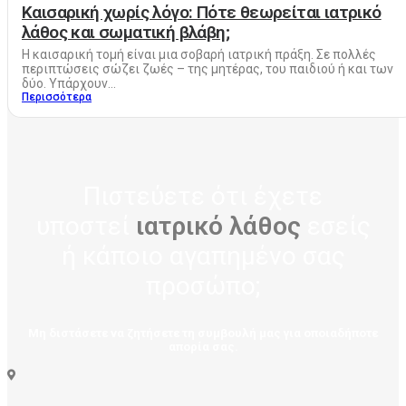
Καισαρική χωρίς λόγο: Πότε θεωρείται ιατρικό
λάθος και σωματική βλάβη;
Η καισαρική τομή είναι μια σοβαρή ιατρική πράξη. Σε πολλές
περιπτώσεις σώζει ζωές – της μητέρας, του παιδιού ή και των
δύο. Υπάρχουν...
Περισσότερα
Πιστεύετε ότι έχετε
υποστεί
ιατρικό λάθος
εσείς
ή κάποιο αγαπημένο σας
προσώπο;
Μη διστάσετε να ζητήσετε τη συμβουλή μας για οποιαδήποτε
απορία σας.