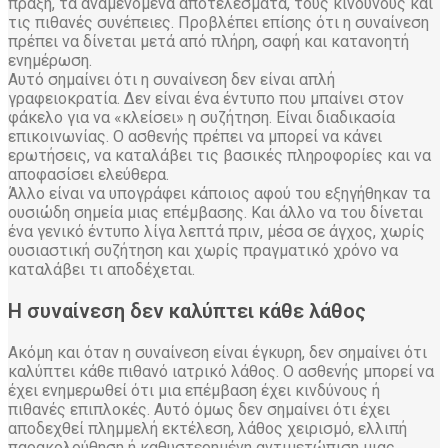
πράξη, τα αναμενόμενα αποτελέσματα, τους κινδύνους και
τις πιθανές συνέπειες. Προβλέπει επίσης ότι η συναίνεση
πρέπει να δίνεται μετά από πλήρη, σαφή και κατανοητή
ενημέρωση.
Αυτό σημαίνει ότι η συναίνεση δεν είναι απλή
γραφειοκρατία. Δεν είναι ένα έντυπο που μπαίνει στον
φάκελο για να «κλείσει» η συζήτηση. Είναι διαδικασία
επικοινωνίας. Ο ασθενής πρέπει να μπορεί να κάνει
ερωτήσεις, να καταλάβει τις βασικές πληροφορίες και να
αποφασίσει ελεύθερα.
Άλλο είναι να υπογράφει κάποιος αφού του εξηγήθηκαν τα
ουσιώδη σημεία μιας επέμβασης. Και άλλο να του δίνεται
ένα γενικό έντυπο λίγα λεπτά πριν, μέσα σε άγχος, χωρίς
ουσιαστική συζήτηση και χωρίς πραγματικό χρόνο να
καταλάβει τι αποδέχεται.
Η συναίνεση δεν καλύπτει κάθε λάθος
Ακόμη και όταν η συναίνεση είναι έγκυρη, δεν σημαίνει ότι
καλύπτει κάθε πιθανό ιατρικό λάθος. Ο ασθενής μπορεί να
έχει ενημερωθεί ότι μια επέμβαση έχει κινδύνους ή
πιθανές επιπλοκές. Αυτό όμως δεν σημαίνει ότι έχει
αποδεχθεί πλημμελή εκτέλεση, λάθος χειρισμό, ελλιπή
παρακολούθηση ή καθυστερημένη αντιμετώπιση μιας