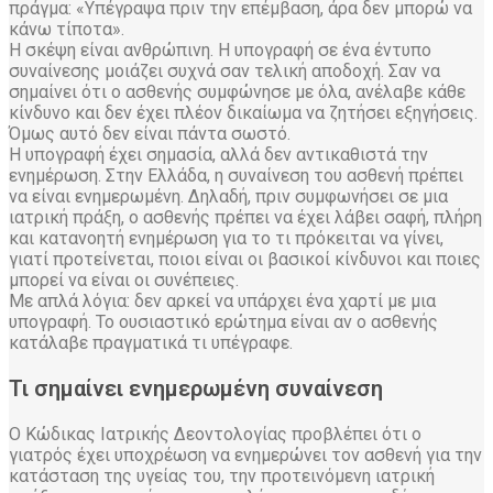
πράγμα: «Υπέγραψα πριν την επέμβαση, άρα δεν μπορώ να
κάνω τίποτα».
Η σκέψη είναι ανθρώπινη. Η υπογραφή σε ένα έντυπο
συναίνεσης μοιάζει συχνά σαν τελική αποδοχή. Σαν να
σημαίνει ότι ο ασθενής συμφώνησε με όλα, ανέλαβε κάθε
κίνδυνο και δεν έχει πλέον δικαίωμα να ζητήσει εξηγήσεις.
Όμως αυτό δεν είναι πάντα σωστό.
Η υπογραφή έχει σημασία, αλλά δεν αντικαθιστά την
ενημέρωση. Στην Ελλάδα, η συναίνεση του ασθενή πρέπει
να είναι ενημερωμένη. Δηλαδή, πριν συμφωνήσει σε μια
ιατρική πράξη, ο ασθενής πρέπει να έχει λάβει σαφή, πλήρη
και κατανοητή ενημέρωση για το τι πρόκειται να γίνει,
γιατί προτείνεται, ποιοι είναι οι βασικοί κίνδυνοι και ποιες
μπορεί να είναι οι συνέπειες.
Με απλά λόγια: δεν αρκεί να υπάρχει ένα χαρτί με μια
υπογραφή. Το ουσιαστικό ερώτημα είναι αν ο ασθενής
κατάλαβε πραγματικά τι υπέγραφε.
Τι σημαίνει ενημερωμένη συναίνεση
Ο Κώδικας Ιατρικής Δεοντολογίας προβλέπει ότι ο
γιατρός έχει υποχρέωση να ενημερώνει τον ασθενή για την
κατάσταση της υγείας του, την προτεινόμενη ιατρική